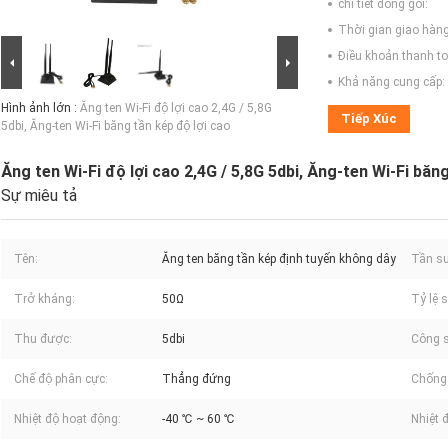
chi tiết đóng gói:
Thời gian giao hàng
Điều khoản thanh to
Khả năng cung cấp:
Hình ảnh lớn :
Ăng ten Wi-Fi độ lợi cao 2,4G / 5,8G
Tiếp Xúc
5dbi, Ăng-ten Wi-Fi băng tần kép độ lợi cao
Ăng ten Wi-Fi độ lợi cao 2,4G / 5,8G 5dbi, Ăng-ten Wi-Fi băn
Sự miêu tả
Tên:
Ăng ten băng tần kép định tuyến không dây
Tần su
Trở kháng:
50Ω
Tỷ lệ 
Thu được:
5dbi
Công s
Chế độ phân cực:
Thẳng đứng
Chống 
Nhiệt độ hoạt động:
-40 ℃ ~ 60 ℃
Nhiệt 