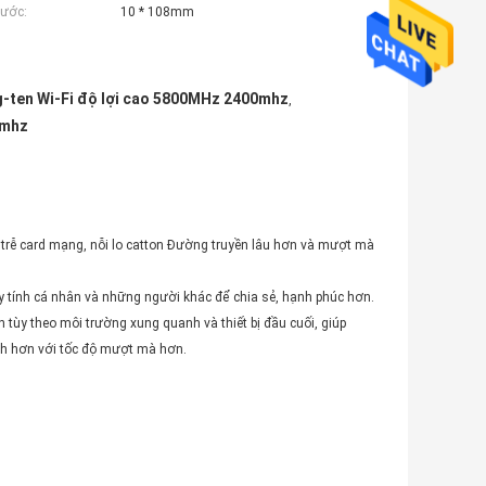
hước:
10 * 108mm
-ten Wi-Fi độ lợi cao 5800MHz 2400mhz
,
0mhz
g trễ card mạng, nỗi lo catton Đường truyền lâu hơn và mượt mà
áy tính cá nhân và những người khác để chia sẻ, hạnh phúc hơn.
n tùy theo môi trường xung quanh và thiết bị đầu cuối, giúp
nh hơn với tốc độ mượt mà hơn.