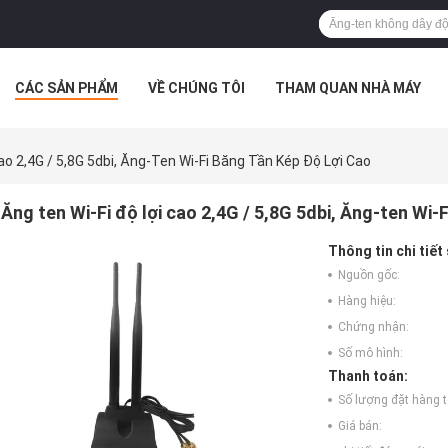
CÁC SẢN PHẨM
VỀ CHÚNG TÔI
THAM QUAN NHÀ MÁY
 HỢP
ao 2,4G / 5,8G 5dbi, Ăng-Ten Wi-Fi Băng Tần Kép Độ Lợi Cao
Ăng ten Wi-Fi độ lợi cao 2,4G / 5,8G 5dbi, Ăng-ten Wi-F
Thông tin chi tiết
Nguồn gốc:
Hàng hiệu:
Chứng nhận:
Số mô hình:
Thanh toán:
Số lượng đặt hàng tố
Giá bán: