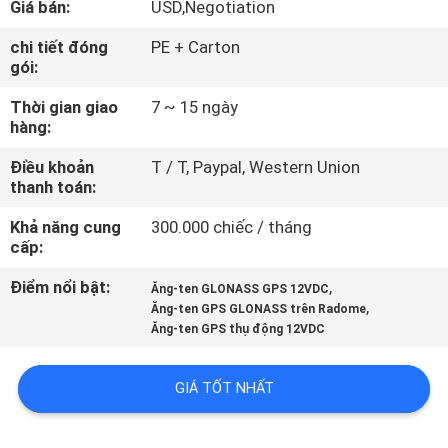
Giá bán:
USD,Negotiation
THAM
QUAN
chi tiết đóng
PE + Carton
gói:
NHÀ
Thời gian giao
7 ~ 15 ngày
MÁY
hàng:
Điều khoản
T / T, Paypal, Western Union
KIỂM
thanh toán:
SOÁT
Khả năng cung
300.000 chiếc / tháng
CHẤT
cấp:
LƯỢNG
Điểm nổi bật:
,
Ăng-ten GLONASS GPS 12VDC
,
Ăng-ten GPS GLONASS trên Radome
Ăng-ten GPS thụ động 12VDC
LIÊN
HỆ
GIÁ TỐT NHẤT
CHÚNG