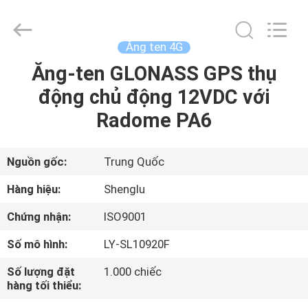
Lineyi
Electronics.
All
Rights
Reserved.
Ăng ten 4G
Developed
by
Ăng-ten GLONASS GPS thụ
TRANG
ECER
động chủ động 12VDC với
CHỦ
Radome PA6
CÁC
SẢN
Nguồn gốc:
Trung Quốc
PHẨM
Hàng hiệu:
Shenglu
Chứng nhận:
ISO9001
VỀ
Số mô hình:
LY-SL10920F
CHÚNG
Số lượng đặt
1.000 chiếc
TÔI
hàng tối thiểu: