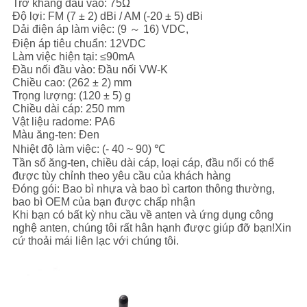
Trở kháng đầu vào: 75Ω
PRIVACY
Độ lợi: FM (7 ± 2) dBi / AM (-20 ± 5) dBi
POLICY
Dải điện áp làm việc: (9 ～ 16) VDC,
Điện áp tiêu chuẩn: 12VDC
Làm việc hiện tại: ≤90mA
Đầu nối đầu vào: Đầu nối VW-K
Chiều cao: (262 ± 2) mm
Trọng lượng: (120 ± 5) g
Chiều dài cáp: 250 mm
Vật liệu radome: PA6
Màu ăng-ten: Đen
Nhiệt độ làm việc: (- 40 ~ 90) ℃
Tần số ăng-ten, chiều dài cáp, loại cáp, đầu nối có thể
được tùy chỉnh theo yêu cầu của khách hàng
Đóng gói: Bao bì nhựa và bao bì carton thông thường,
bao bì OEM của bạn được chấp nhận
Khi bạn có bất kỳ nhu cầu về anten và ứng dụng công
nghệ anten, chúng tôi rất hân hạnh được giúp đỡ bạn!Xin
cứ thoải mái liên lạc với chúng tôi.