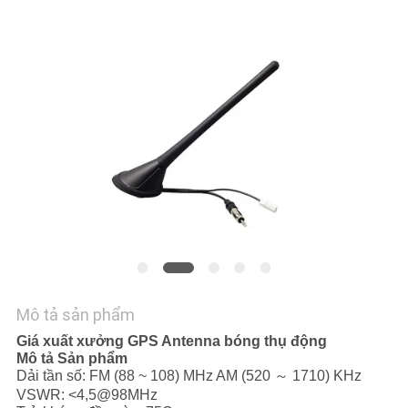
TÔI
TIN
TỨC
CÁC
TRƯỜNG
HỢP
SƠ
ĐỒ
Mô tả sản phẩm
TRANG
Giá xuất xưởng GPS Antenna bóng thụ động
WEB
Mô tả Sản phẩm
Dải tần số: FM (88 ~ 108) MHz AM (520 ～ 1710) KHz
VSWR: <4,5@98MHz