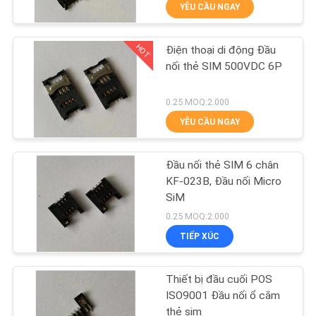
YÊU CẦU NGAY
THAM
QUAN
HOT
Điện thoại di động Đầu
NHÀ
108
nối thẻ SIM 500VDC 6P
MÁY
Ăng ten 4G
0.25 MOQ:2.000
YÊU CẦU NGAY
KIỂM
SOÁT
Đầu nối thẻ SIM 6 chân
CHẤT
KF-023B, Đầu nối Micro
SiM
LƯỢNG
31
0.25 MOQ:2.000
TIẾP XÚC
LIÊN
Ăng-ten 5G
HỆ
Thiết bị đầu cuối POS
CHÚNG
ISO9001 Đầu nối ổ cắm
thẻ sim