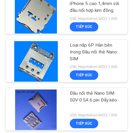
iPhone 5 cao 1,4mm với
đầu nối hợp kim đồng
1
USD, Negotiation MOQ:1.000
TIẾP XÚC
Ăng-ten 868MHz
Loại nắp 6P Hàn bên
trong Đầu nối thẻ Nano
SIM
USD, Negotiation MOQ:1.000
TIẾP XÚC
75
Đầu nối thẻ Nano SIM
Kết nối rf SMA
50V 0.5A 6 pin Đẩy kéo
USD, Negotiation MOQ:1.000
TIẾP XÚC