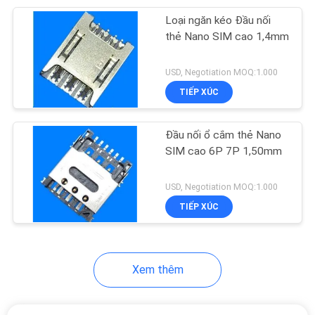
Loại ngăn kéo Đầu nối
128
thẻ Nano SIM cao 1,4mm
Khai thác dây cáp
USD, Negotiation MOQ:1.000
TIẾP XÚC
Đầu nối ổ cắm thẻ Nano
SIM cao 6P 7P 1,50mm
11
USD, Negotiation MOQ:1.000
TIẾP XÚC
Đầu nối thẻ SIM
Xem thêm