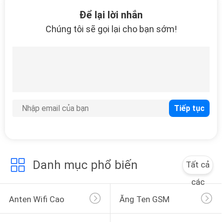
21
Để lại lời nhắn
Đầu nối thẻ thông
Chúng tôi sẽ gọi lại cho bạn sớm!
minh
2
Máy lắp ráp tự động
Danh mục phổ biến
Tất cả
các
Anten Wifi Cao
Ăng Ten GSM
1