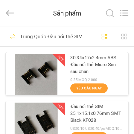
lượng
Anten
Wifi
Sản phẩm
cao
nhà
cung
cấp.
Copyright
TRANG
112
©
2021
Trung Quốc Đầu nối thẻ SIM
CHỦ
-
2022
Anten Wifi cao
highgain-
antenna.com.
All
HOT
30.34x17x2.4mm ABS
CÁC
Rights
Reserved.
Đầu nối thẻ Micro Sim
SẢN
sáu chân
PHẨM
0.25 MOQ:2.000
YÊU CẦU NGAY
34
VỀ
HOT
Đầu nối thẻ SIM
CHÚNG
Ăng ten GSM
25.1x15.1x0.76mm SMT
TÔI
Black KF028
USD0.10-USD0.40/pc MOQ:1000 chiếc