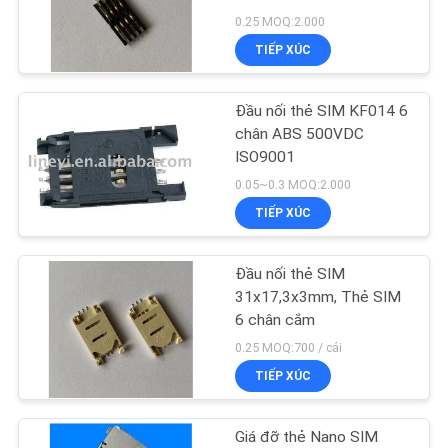
TÔI
0.25 MOQ:2.000
TIẾP XÚC
TIN
27
TỨC
Ăng ten GPS
Đầu nối thẻ SIM KF014 6
chân ABS 500VDC
Glonass
ISO9001
CÁC
0.05~0.3 MOQ:2.000
TRƯỜNG
TIẾP XÚC
HỢP
Đầu nối thẻ SIM
7
31x17,3x3mm, Thẻ SIM
6 chân cắm
Ăng-ten 433MHz
0.25 MOQ:700 / cái
TIẾP XÚC
Giá đỡ thẻ Nano SIM